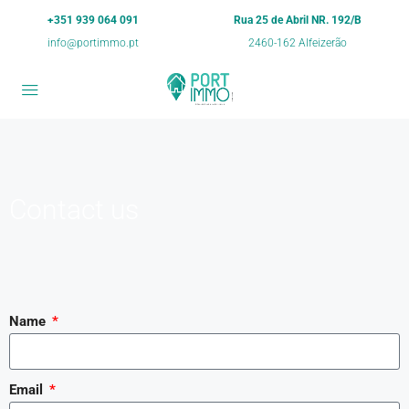
+351 939 064 091
Rua 25 de Abril NR. 192/B
info@portimmo.pt
2460-162 Alfeizerão
Contact us
Name
Email